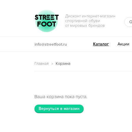
Перейти к навигации
Перейти к содержимому
STREET
Дисконт интернет-магазин
спортивной обуви
FOOT
от мировых брендов
Каталог
Акции
info@streetfoot.ru
Главная
Корзина
Ваша корзина пока пуста.
Вернуться в магазин