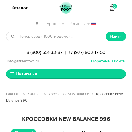
STREET
0
Каталог
FOOT
г. Брянск
Регионы
|
|
Перейти к навигации
Перейти к содержимому
Найти
8 (800) 551-33-87
+7 (977) 902-17-50
|
info@streetfoot.ru
Обратный звонок
Навигация
Главная
Каталог
Кроссовки New Balance
Кроссовки New
Balance 996
КРОССОВКИ NEW BALANCE 996