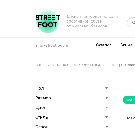
Перейти к навигации
Перейти к содержимому
STREET
Дисконт интернет-магазин
спортивной обуви
FOOT
от мировых брендов
Каталог
Акции
info@streetfoot.ru
Главная
Каталог
Кроссовки Adidas
Кроссовки
Пол
Размер
Фил
Цвет
Стиль
Сезон