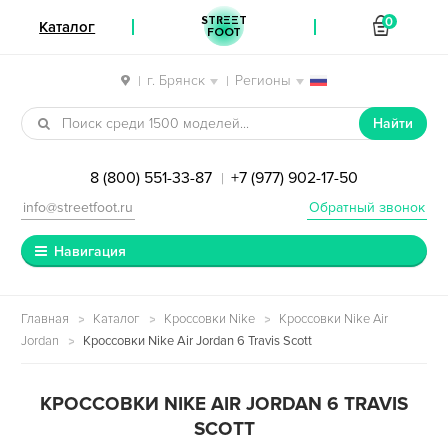
STREET
0
Каталог
FOOT
г. Брянск
Регионы
|
|
Перейти к навигации
Перейти к содержимому
Найти
8 (800) 551-33-87
+7 (977) 902-17-50
|
info@streetfoot.ru
Обратный звонок
Навигация
Главная
Каталог
Кроссовки Nike
Кроссовки Nike Air
Jordan
Кроссовки Nike Air Jordan 6 Travis Scott
КРОССОВКИ NIKE AIR JORDAN 6 TRAVIS
SCOTT