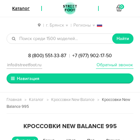
STREET
0
Каталог
FOOT
г. Брянск
Регионы
|
|
Перейти к навигации
Перейти к содержимому
Найти
8 (800) 551-33-87
+7 (977) 902-17-50
|
info@streetfoot.ru
Обратный звонок
Навигация
Главная
Каталог
Кроссовки New Balance
Кроссовки New
Balance 995
КРОССОВКИ NEW BALANCE 995