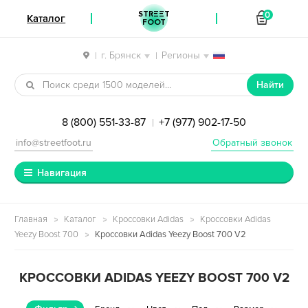
STREET
0
Каталог
FOOT
г. Брянск
Регионы
|
|
Перейти к навигации
Перейти к содержимому
Найти
8 (800) 551-33-87
+7 (977) 902-17-50
|
info@streetfoot.ru
Обратный звонок
Навигация
Главная
Каталог
Кроссовки Adidas
Кроссовки Adidas
Yeezy Boost 700
Кроссовки Adidas Yeezy Boost 700 V2
КРОССОВКИ ADIDAS YEEZY BOOST 700 V2