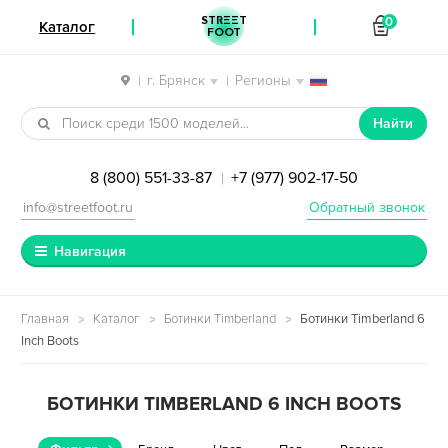
STREET
0
Каталог
FOOT
г. Брянск
Регионы
|
|
Перейти к навигации
Перейти к содержимому
Найти
8 (800) 551-33-87
+7 (977) 902-17-50
|
info@streetfoot.ru
Обратный звонок
Навигация
Главная
Каталог
Ботинки Timberland
Ботинки Timberland 6
Inch Boots
БОТИНКИ TIMBERLAND 6 INCH BOOTS