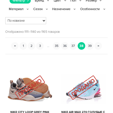
Фильтр
Отображено 1111–1140 из 1165 товаров
←
1
2
3
…
35
36
37
38
39
→
NIKE CITY LOOP GREY PINK
NIKE AIR MAX 270 ГОЛУБЫЕ С