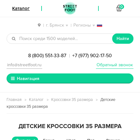
STREET
0
Каталог
FOOT
г. Брянск
Регионы
|
|
Перейти к навигации
Перейти к содержимому
Найти
8 (800) 551-33-87
+7 (977) 902-17-50
|
info@streetfoot.ru
Обратный звонок
Навигация
Главная
Каталог
Кроссовки 35 размера
Детские
кроссовки 35 размера
ДЕТСКИЕ КРОССОВКИ 35 РАЗМЕРА