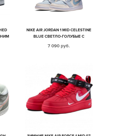
SHED
NIKE AIR JORDAN 1 MID CELESTINE
ИНИМ
BLUE СВЕТЛО-ГОЛУБЫЕ С
9)
БЕЖЕВЫМ КОЖА-НУБУК ЖЕНСКИЕ
7 090
руб.
(35-39)
IGH
ЗИМНИЕ NIKE AIR FORCE 1 MID 07