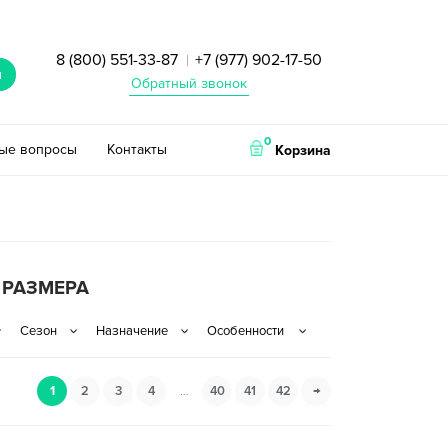
8 (800) 551-33-87
+7 (977) 902-17-50
|
и
Обратный звонок
0
тые вопросы
Контакты
Корзина
 РАЗМЕРА
1
2
3
4
…
40
41
42
→