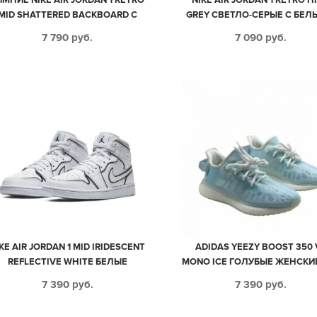
MID SHATTERED BACKBOARD С
GREY СВЕТЛО-СЕРЫЕ С БЕЛ
МЕХОМ ЧЕРНО-БЕЛЫЕ С
РОЗОВЫМ КОЖАНЫЕ ЖЕНС
7 790
руб.
7 090
руб.
ОРАНЖЕВЫМ КОЖА-НУБУК
(35-39)
ЖЕНСКИЕ (35-40)
KE AIR JORDAN 1 MID IRIDESCENT
ADIDAS YEEZY BOOST 350 
REFLECTIVE WHITE БЕЛЫЕ
MONO ICE ГОЛУБЫЕ ЖЕНСКИЕ
КОЖАНЫЕ ЖЕНСКИЕ (35-39)
39)
7 390
руб.
7 390
руб.