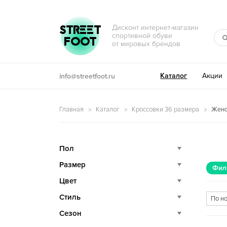
Перейти к навигации
Перейти к содержимому
STREET
Дисконт интернет-магазин
спортивной обуви
FOOT
от мировых брендов
Каталог
Акции
info@streetfoot.ru
Главная
Каталог
Кроссовки 36 размера
Женс
Пол
Размер
Фил
Цвет
Стиль
Сезон