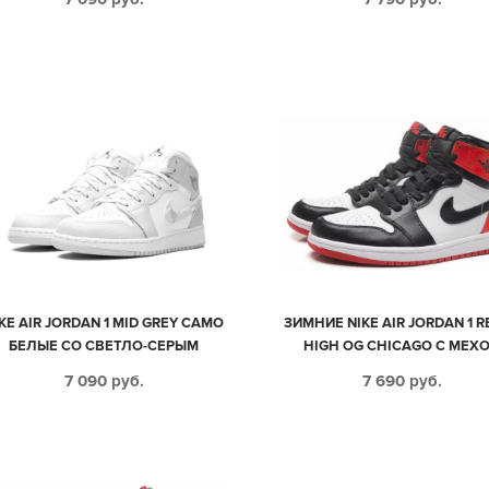
(35-44)
КОЖА-НУБУК ЖЕНСКИЕ (35-
KE AIR JORDAN 1 MID GREY CAMO
ЗИМНИЕ NIKE AIR JORDAN 1 
БЕЛЫЕ СО СВЕТЛО-СЕРЫМ
HIGH OG CHICAGO С МЕХ
КОЖАНЫЕ ЖЕНСКИЕ (35-39)
ЧЕРНО-БЕЛЫЕ С КРАСНЫ
7 090
руб.
7 690
руб.
КОЖАНЫЕ МУЖСКИЕ-ЖЕНС
(35-44)