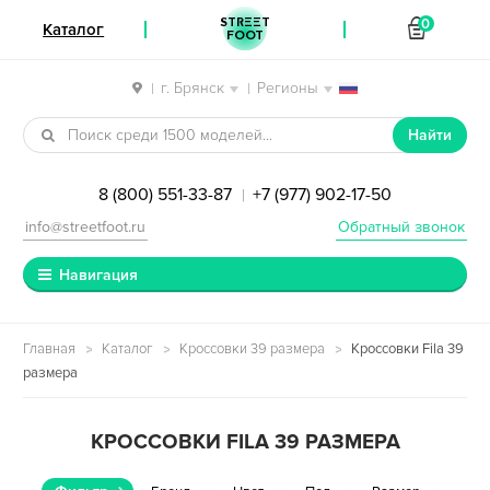
STREET
0
Каталог
FOOT
г. Брянск
Регионы
|
|
Перейти к навигации
Перейти к содержимому
Найти
8 (800) 551-33-87
+7 (977) 902-17-50
|
info@streetfoot.ru
Обратный звонок
Навигация
Главная
Каталог
Кроссовки 39 размера
Кроссовки Fila 39
размера
КРОССОВКИ FILA 39 РАЗМЕРА