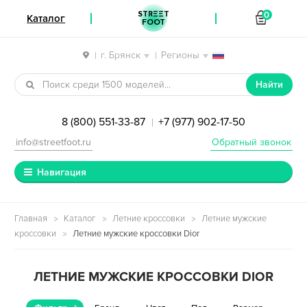
STREET
0
Каталог
FOOT
г. Брянск
Регионы
|
|
Перейти к навигации
Перейти к содержимому
Найти
8 (800) 551-33-87
+7 (977) 902-17-50
|
info@streetfoot.ru
Обратный звонок
Навигация
Главная
Каталог
Летние кроссовки
Летние мужские
кроссовки
Летние мужские кроссовки Dior
ЛЕТНИЕ МУЖСКИЕ КРОССОВКИ DIOR