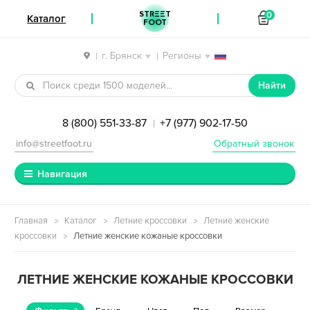
STREET
0
Каталог
FOOT
г. Брянск
Регионы
|
|
Перейти к навигации
Перейти к содержимому
Найти
8 (800) 551-33-87
+7 (977) 902-17-50
|
info@streetfoot.ru
Обратный звонок
Навигация
Главная
Каталог
Летние кроссовки
Летние женские
кроссовки
Летние женские кожаные кроссовки
ЛЕТНИЕ ЖЕНСКИЕ КОЖАНЫЕ КРОССОВКИ