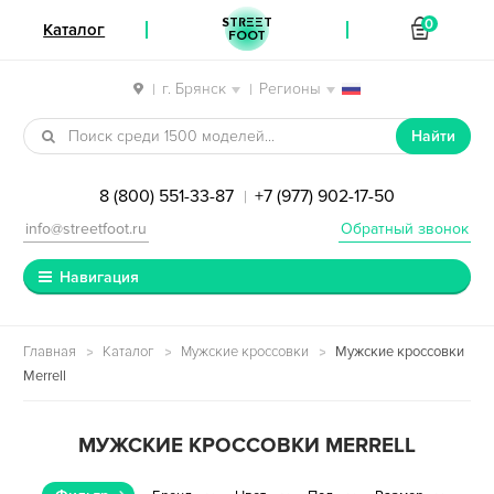
STREET
0
Каталог
FOOT
г. Брянск
Регионы
|
|
Перейти к навигации
Перейти к содержимому
Найти
8 (800) 551-33-87
+7 (977) 902-17-50
|
info@streetfoot.ru
Обратный звонок
Навигация
Главная
Каталог
Мужские кроссовки
Мужские кроссовки
Merrell
МУЖСКИЕ КРОССОВКИ MERRELL