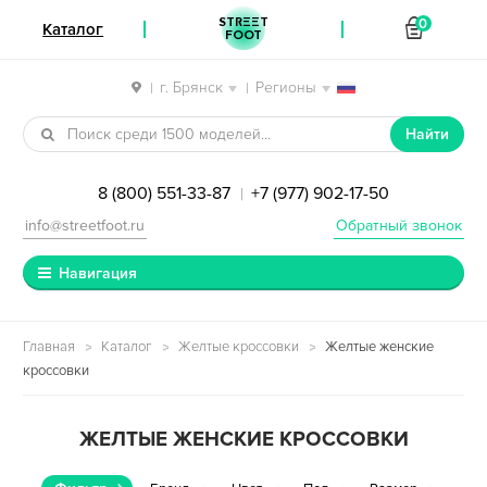
STREET
0
Каталог
FOOT
г. Брянск
Регионы
|
|
Перейти к навигации
Перейти к содержимому
Найти
8 (800) 551-33-87
+7 (977) 902-17-50
|
info@streetfoot.ru
Обратный звонок
Навигация
Главная
Каталог
Желтые кроссовки
Желтые женские
кроссовки
ЖЕЛТЫЕ ЖЕНСКИЕ КРОССОВКИ