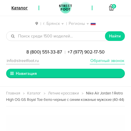
STREET
0
Каталог
FOOT
г. Брянск
Регионы
|
|
Перейти к навигации
Перейти к содержимому
Найти
8 (800) 551-33-87
+7 (977) 902-17-50
|
info@streetfoot.ru
Обратный звонок
Навигация
Главная
Каталог
Летние кроссовки
Nike Air Jordan 1 Retro
High OG GS Royal Toe бело-черные с синим кожаные мужские (40-44)