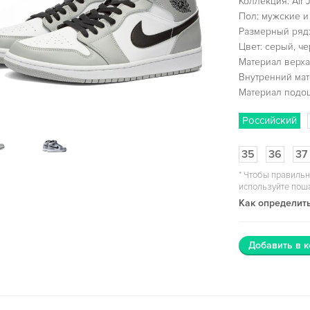
Коллекция: Air J
Пол: мужские и
Размерный ряд:
Цвет: серый, ч
Материал верха
Внутренний мат
Материал подо
Российский
35
36
37
*
Чтобы правильн
используйте пош
Как определить
Добавить в к