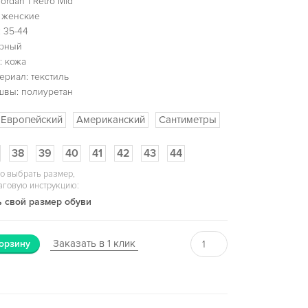
ordan 1 Retro Mid
 женские
 35-44
ерный
: кожа
ериал: текстиль
швы: полиуретан
Европейский
Американский
Сантиметры
38
39
40
41
42
43
44
о выбрать размер,
аговую инструкцию:
 свой размер обуви
Заказать в 1 клик
орзину